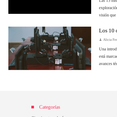
Las 15 mis
exploración
visión que
Los 10 o
Alicia Fer
Una introd
está marca
avances téc
Categorías