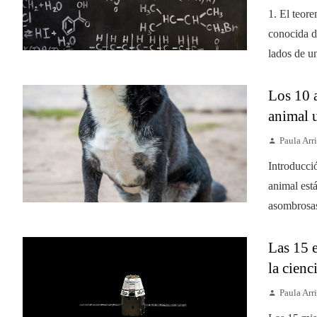
1. El teore
conocida d
lados de un
Los 10 
animal 
Paula Arri
Introducci
animal est
asombrosas
Las 15 
la cienc
Paula Arri