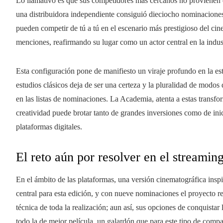
Lo llamativo es que sus competidores más cercanos no provienen de
una distribuidora independiente consiguió dieciocho nominacione
pueden competir de tú a tú en el escenario más prestigioso del cin
menciones, reafirmando su lugar como un actor central en la indu
Esta configuración pone de manifiesto un viraje profundo en la est
estudios clásicos deja de ser una certeza y la pluralidad de modos
en las listas de nominaciones. La Academia, atenta a estas transf
creatividad puede brotar tanto de grandes inversiones como de ini
plataformas digitales.
El reto aún por resolver en el streamin
En el ámbito de las plataformas, una versión cinematográfica inspi
central para esta edición, y con nueve nominaciones el proyecto re
técnica de toda la realización; aun así, sus opciones de conquistar
todo la de mejor película, un galardón que para este tipo de comp