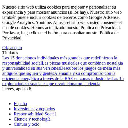
Nuestro sitio web utiliza cookies para mejorar y personalizar su
experiencia y para mostrar anuncios (si los hay). Nuestro sitio web
también puede incluir cookies de terceros como Google Adsense,
Google Analytics, Youtube. Al usar el sitio web, usted consiente el
uso de cookies. Hemos actualizado nuestra Política de Privacidad.
Por favor, haga clic en el botón para consultar nuestra Política de
Privacidad.
Ok, acepto
Títulares
Las 15 donaciones individuales más grandes que redefinieron la
responsabilidad social
Las piezas musicales que combinan nostalgia
y universalidad en sus versiones
Descubre los juegos de mesa más
antiguos que siguen vigentes
Alemania y su compromiso con la
eficiencia energética a través de la RSE en zonas industriales
Las 15
exploraciones espaciales que revolucionaron la ciencia
jueves, agosto 6
España
Inversiones y negocios
Responsabilidad Social
Ciencia y tecnología
Cultura y ocio