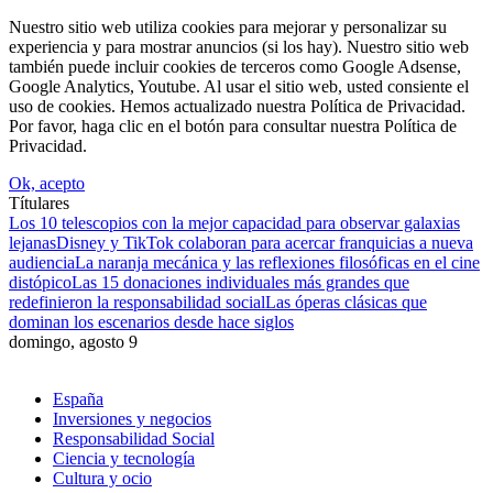
Nuestro sitio web utiliza cookies para mejorar y personalizar su
experiencia y para mostrar anuncios (si los hay). Nuestro sitio web
también puede incluir cookies de terceros como Google Adsense,
Google Analytics, Youtube. Al usar el sitio web, usted consiente el
uso de cookies. Hemos actualizado nuestra Política de Privacidad.
Por favor, haga clic en el botón para consultar nuestra Política de
Privacidad.
Ok, acepto
Títulares
Los 10 telescopios con la mejor capacidad para observar galaxias
lejanas
Disney y TikTok colaboran para acercar franquicias a nueva
audiencia
La naranja mecánica y las reflexiones filosóficas en el cine
distópico
Las 15 donaciones individuales más grandes que
redefinieron la responsabilidad social
Las óperas clásicas que
dominan los escenarios desde hace siglos
domingo, agosto 9
España
Inversiones y negocios
Responsabilidad Social
Ciencia y tecnología
Cultura y ocio