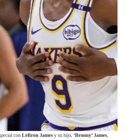
special con
LeBron James
y su hijo,
‘Bronny’ James
,