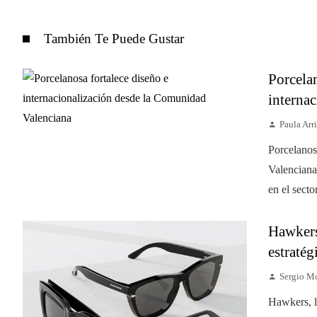
También Te Puede Gustar
Porcela
internac
Paula Arri
Porcelanos
Valenciana
en el secto
Hawkers
estratég
Sergio M
Hawkers, la