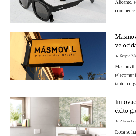
Alicante, 
commerce e
Masmovil
velocida
Sergio M
Masmovil h
telecomuni
tanto a or
Innovaci
éxito g
Alicia Fer
Roca se ha