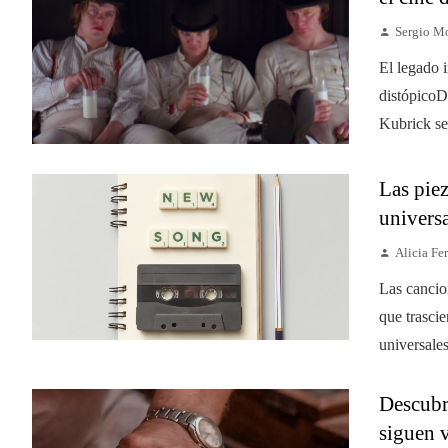
Sergio M
El legado 
distópicoD
Kubrick se
Las pie
universa
Alicia Fer
Las cancio
que trasci
universales
Descubr
siguen 