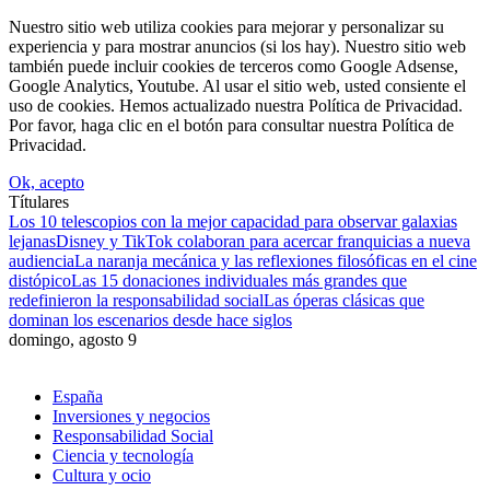
Nuestro sitio web utiliza cookies para mejorar y personalizar su
experiencia y para mostrar anuncios (si los hay). Nuestro sitio web
también puede incluir cookies de terceros como Google Adsense,
Google Analytics, Youtube. Al usar el sitio web, usted consiente el
uso de cookies. Hemos actualizado nuestra Política de Privacidad.
Por favor, haga clic en el botón para consultar nuestra Política de
Privacidad.
Ok, acepto
Títulares
Los 10 telescopios con la mejor capacidad para observar galaxias
lejanas
Disney y TikTok colaboran para acercar franquicias a nueva
audiencia
La naranja mecánica y las reflexiones filosóficas en el cine
distópico
Las 15 donaciones individuales más grandes que
redefinieron la responsabilidad social
Las óperas clásicas que
dominan los escenarios desde hace siglos
domingo, agosto 9
España
Inversiones y negocios
Responsabilidad Social
Ciencia y tecnología
Cultura y ocio