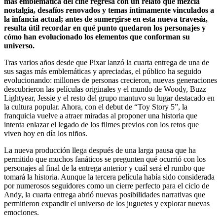
más emblemática del cine regresa con un relato que mezcla
nostalgia, desafíos renovados y temas íntimamente vinculados a
la infancia actual; antes de sumergirse en esta nueva travesía,
resulta útil recordar en qué punto quedaron los personajes y
cómo han evolucionado los elementos que conforman su
universo.
Tras varios años desde que Pixar lanzó la cuarta entrega de una de
sus sagas más emblemáticas y apreciadas, el público ha seguido
evolucionando: millones de personas crecieron, nuevas generaciones
descubrieron las películas originales y el mundo de Woody, Buzz
Lightyear, Jessie y el resto del grupo mantuvo su lugar destacado en
la cultura popular. Ahora, con el debut de “Toy Story 5”, la
franquicia vuelve a atraer miradas al proponer una historia que
intenta enlazar el legado de los filmes previos con los retos que
viven hoy en día los niños.
La nueva producción llega después de una larga pausa que ha
permitido que muchos fanáticos se pregunten qué ocurrió con los
personajes al final de la entrega anterior y cuál será el rumbo que
tomará la historia. Aunque la tercera película había sido considerada
por numerosos seguidores como un cierre perfecto para el ciclo de
Andy, la cuarta entrega abrió nuevas posibilidades narrativas que
permitieron expandir el universo de los juguetes y explorar nuevas
emociones.