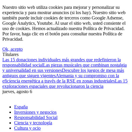
Nuestro sitio web utiliza cookies para mejorar y personalizar su
experiencia y para mostrar anuncios (si los hay). Nuestro sitio web
también puede incluir cookies de terceros como Google Adsense,
Google Analytics, Youtube. Al usar el sitio web, usted consiente el
uso de cookies. Hemos actualizado nuestra Política de Privacidad.
Por favor, haga clic en el botón para consultar nuestra Política de
Privacidad.
Ok, acepto
Títulares
Las 15 donaciones individuales más grandes que redefinieron la
responsabilidad social
Las piezas musicales que combinan nostalgia
y universalidad en sus versiones
Descubre los juegos de mesa más
antiguos que siguen vigentes
Alemania y su compromiso con la
eficiencia energética a través de la RSE en zonas industriales
Las 15
exploraciones espaciales que revolucionaron la ciencia
jueves, agosto 6
España
Inversiones y negocios
Responsabilidad Social
Ciencia y tecnología
Cultura y ocio