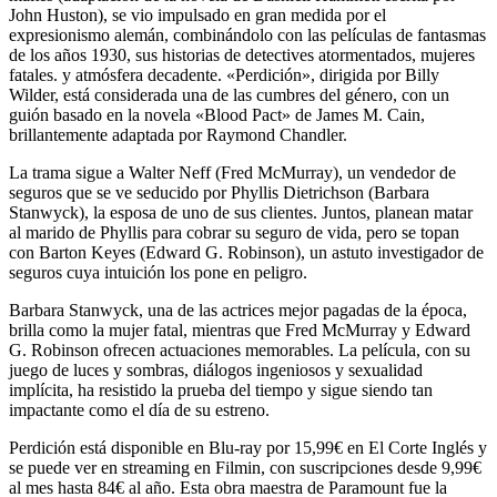
John Huston), se vio impulsado en gran medida por el
expresionismo alemán, combinándolo con las películas de fantasmas
de los años 1930, sus historias de detectives atormentados, mujeres
fatales. y atmósfera decadente. «Perdición», dirigida por Billy
Wilder, está considerada una de las cumbres del género, con un
guión basado en la novela «Blood Pact» de James M. Cain,
brillantemente adaptada por Raymond Chandler.
La trama sigue a Walter Neff (Fred McMurray), un vendedor de
seguros que se ve seducido por Phyllis Dietrichson (Barbara
Stanwyck), la esposa de uno de sus clientes. Juntos, planean matar
al marido de Phyllis para cobrar su seguro de vida, pero se topan
con Barton Keyes (Edward G. Robinson), un astuto investigador de
seguros cuya intuición los pone en peligro.
Barbara Stanwyck, una de las actrices mejor pagadas de la época,
brilla como la mujer fatal, mientras que Fred McMurray y Edward
G. Robinson ofrecen actuaciones memorables. La película, con su
juego de luces y sombras, diálogos ingeniosos y sexualidad
implícita, ha resistido la prueba del tiempo y sigue siendo tan
impactante como el día de su estreno.
Perdición está disponible en Blu-ray por 15,99€ en El Corte Inglés y
se puede ver en streaming en Filmin, con suscripciones desde 9,99€
al mes hasta 84€ al año. Esta obra maestra de Paramount fue la