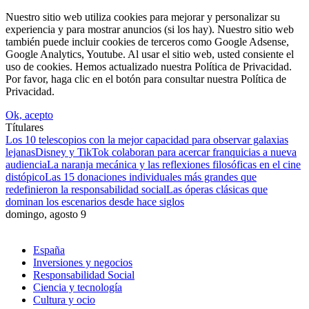
Nuestro sitio web utiliza cookies para mejorar y personalizar su
experiencia y para mostrar anuncios (si los hay). Nuestro sitio web
también puede incluir cookies de terceros como Google Adsense,
Google Analytics, Youtube. Al usar el sitio web, usted consiente el
uso de cookies. Hemos actualizado nuestra Política de Privacidad.
Por favor, haga clic en el botón para consultar nuestra Política de
Privacidad.
Ok, acepto
Títulares
Los 10 telescopios con la mejor capacidad para observar galaxias
lejanas
Disney y TikTok colaboran para acercar franquicias a nueva
audiencia
La naranja mecánica y las reflexiones filosóficas en el cine
distópico
Las 15 donaciones individuales más grandes que
redefinieron la responsabilidad social
Las óperas clásicas que
dominan los escenarios desde hace siglos
domingo, agosto 9
España
Inversiones y negocios
Responsabilidad Social
Ciencia y tecnología
Cultura y ocio